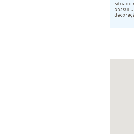
Situado 
possui 
decoração