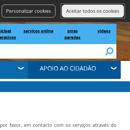
contactos
SELECT LANGUAGE
▼
Personalizar cookies
Aceitar todos os cookies
IG Municipal Mapas Interativos
serviços online
SMAS Paredes
videos
icipal
serviços online
smas
videos
erativos
paredes
APOIO AO CIDADÃO
 por favor, em contacto com os serviços através do