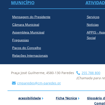
MUNICÍPIO
ATIVIDA
Mensagem do Presidente
Serviços
Câmara Municipal
Notícias
Assembleia Municipal
APPIS - Ass
Social
Freguesias
Paços do Concelho
Relações Internacionais
Praça José Guilherme, 4580-130 Paredes
255 788 800
(Chamada para red
cmparedes@cm-paredes.pt
acessibilidade
Ficha Técnica
acessibilidade
Ficha Técnica
Glossário 
Compl