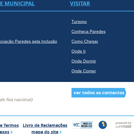
DE MUNICIPAL
VISITAR
Turismo
Conheça Paredes
ociação Paredes pela Inclusão
Como Chegar
Onde Ir
Onde Dormir
Onde Comer
ver todos os contactos
e fixa nacional)
Glossário de Termos Complexos
Livro de Reclamações
de Termos
Livro de Reclamações
mapa do site
exos
mapa do site