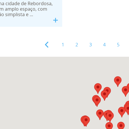
na cidade de Rebordosa,
um amplo espaço, com
 simplista e ...
1
2
3
4
5