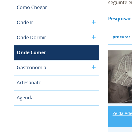
seguinte e
Como Chegar
Pesquisar
Onde Ir
Onde Dormir
Onde Comer
Zé da 
Gastronomia
Artesanato
Agenda
Zé da Adé