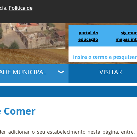
cia.
Política de
SIGA-NOS
Portal da Educação
S
portal da
sig mun
educação
mapas int
DADE MUNICIPAL
VISITAR
 Comer
er adicionar o seu estabelecimento nesta página, entre,