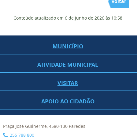
voltar
Conteúdo atualizado em
6 de junho de 2026
às 10:58
MUNICÍPIO
ATIVIDADE MUNICIPAL
VISITAR
APOIO AO CIDADÃO
Praça José Guilherme, 4580-130 Paredes
255 788 800