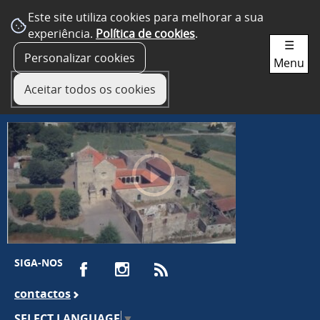
Este site utiliza cookies para melhorar a sua
experiência.
Política de cookies
.
☰
Personalizar cookies
Menu
Aceitar todos os cookies
SIGA-NOS
contactos
SELECT LANGUAGE
▼