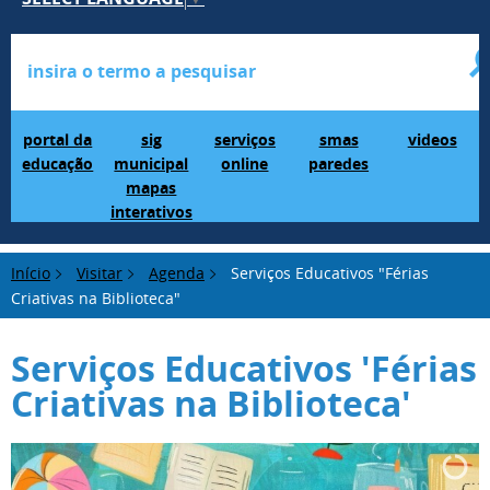
Portal da Educação
SIG Municipal Mapas Interativos
serviços online
SMAS Paredes
videos
portal da
sig
serviços
smas
videos
educação
municipal
online
paredes
mapas
interativos
Início
Visitar
Agenda
Serviços Educativos "Férias
Criativas na Biblioteca"
Serviços Educativos 'Férias
Criativas na Biblioteca'