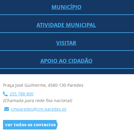
MUNICÍPIO
ATIVIDADE MUNICIPAL
VISITAR
APOIO AO CIDADÃO
Praça José Guilherme, 4580-130 Paredes
255 788 800
(Chamada para rede fixa nacional)
cmparedes@cm-paredes.pt
ver todos os contactos