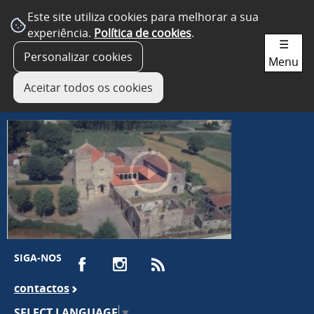
Este site utiliza cookies para melhorar a sua
experiência.
Política de cookies
.
☰
Personalizar cookies
Menu
Aceitar todos os cookies
SIGA-NOS
contactos
SELECT LANGUAGE
▼