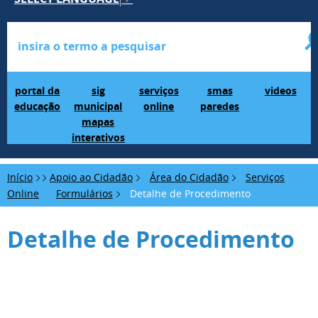
Portal da Educação
SIG Municipal Mapas Interativos
serviços online
SMAS Paredes
videos
portal da
sig
serviços
smas
videos
educação
municipal
online
paredes
mapas
interativos
Início
Apoio ao Cidadão
Área do Cidadão
Serviços
Online
Formulários
Detalhe de Procedimento
Detalhe de Procedimento