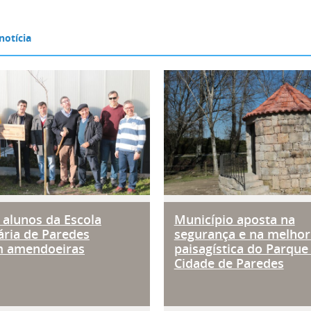
os alunos da Escola Secundária de
Município apost
 alunos da Escola
Município aposta na
ria de Paredes
segurança e na melhor
m amendoeiras
paisagística do Parque
Cidade de Paredes