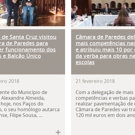
 de Santa Cruz visitou
Câmara de Paredes de
a de Paredes para
mais competências nas
er funcionamento dos
e atribuiu mais 10 por
s e Balcão Único
da verba para obras n
escolas
eiro
2018
21
fevereiro
2018
ente do Município de
Com a delegação de mais
 Alexandre Almeida,
competências e verbas pa
 hoje, nos Paços do
realizar pavimentação de 
, o seu homólogo autarca
Câmara de Paredes vai tra
e, Filipe Sousa, ...
120 mil euros em dois anos