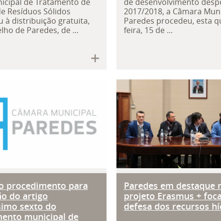
icipal de Tratamento de
de desenvolvimento desp
e Resíduos Sólidos
2017/2018, a Câmara Muni
 à distribuição gratuita,
Paredes procedeu, esta q
lho de Paredes, de ...
feira, 15 de ...
 do procedimento para alteração d
Paredes em dest
do procedimento para
Paredes em destaque 
ão do artigo
projeto Erasmus + foc
simo sexto do
defesa dos recursos hí
ento municipal de