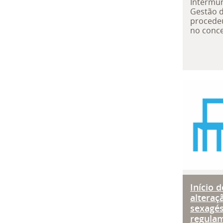
Intermun
Gestão d
procedeu
no conce
Início
Início 
alteraç
sexagé
regulam