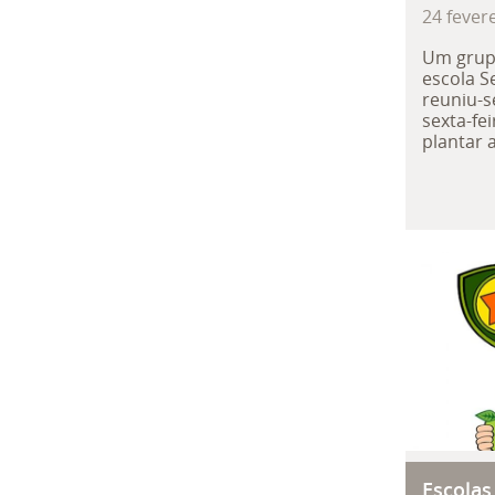
24
fever
Um grupo
escola S
reuniu-s
sexta-fei
plantar 
Escola
Escolas