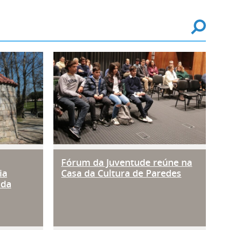
 Paredes plantam amendoeiras
a na segurança e na melhoria paisa
Fórum da Juventude reúne 
Fórum da Juventude reúne na
ia
Casa da Cultura de Paredes
 da