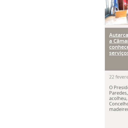
Autarca
a Câmar
conhec
serviço
22
fever
O Presid
Paredes,
acolheu,
Concelho
madeirens