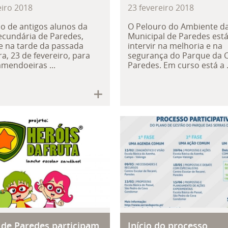
eiro
2018
23
fevereiro
2018
 de antigos alunos da
O Pelouro do Ambiente d
ecundária de Paredes,
Municipal de Paredes está
e na tarde da passada
intervir na melhoria e na
ra, 23 de fevereiro, para
segurança do Parque da 
amendoeiras ...
Paredes. Em curso está a .
s de Paredes participam no projeto
Início do proces
 de Paredes participam
Início do processo