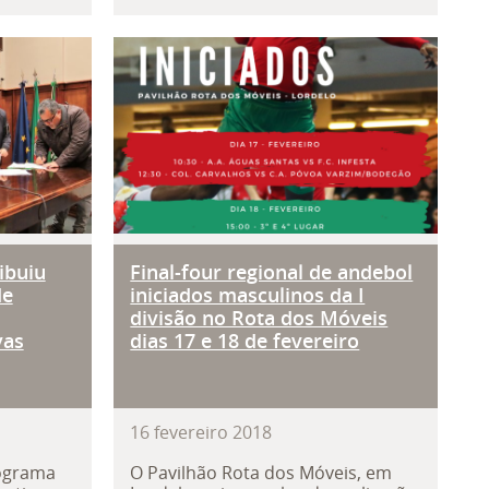
am campanha de compostagem dom
s atribuiu cerca de 41 mil euros d
Final-four regional de ande
ibuiu
Final-four regional de andebol
de
iniciados masculinos da I
divisão no Rota dos Móveis
vas
dias 17 e 18 de fevereiro
16
fevereiro
2018
rograma
O Pavilhão Rota dos Móveis, em