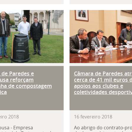
a de Paredes e Ambisousa reforç
Câmara de Parede
 de Paredes e
Câmara de Paredes atr
usa reforçam
cerca de 41 mil euros 
ha de compostagem
apoios aos clubes e
ica
coletividades desporti
eiro
2018
16
fevereiro
2018
ousa - Empresa
Ao abrigo do contrato-p