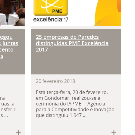
legou
25 empresas de Paredes
 Juntas
distinguidas PME Excelência
 cento
2017
as
20
fevereiro
2018
Esta terça-feira, 20 de fevereiro,
ra
em Gondomar, realizou-se a
ruas, a
cerimónia do IAPMEI – Agência
nsferir
para a Competitividade e Inovação
 ...
que distinguiu 1.947 ...