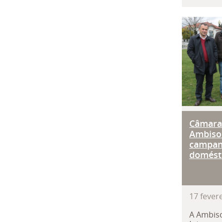
Câmar
Câmara
Ambiso
campan
domést
17
fever
A Ambis