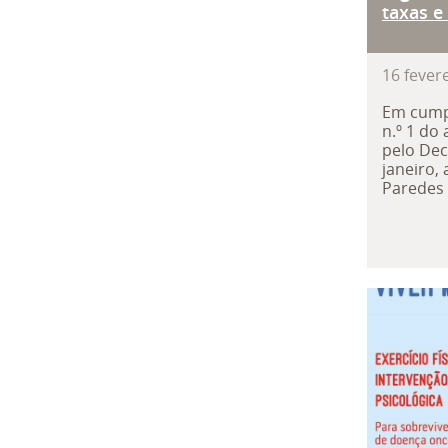
taxas e
16
fever
Em cump
n.º 1 do 
pelo Dec
janeiro,
Paredes .
Câmar