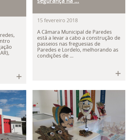
segurança na ...
15
fevereiro
2018
A Câmara Municipal de Paredes
redes,
está a levar a cabo a construção de
ntro
passeios nas freguesias de
igação
Paredes e Lordelo, melhorando as
AR),
condições de ...
gicos com programa gratuito a ini
e proximidade da Câmara de Pared
Indústria do mobiliário in