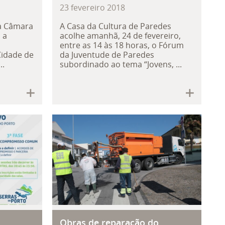
23
fevereiro
2018
a Câmara
A Casa da Cultura de Paredes
 a
acolhe amanhã, 24 de fevereiro,
entre as 14 às 18 horas, o Fórum
Cidade de
da Juventude de Paredes
..
subordinado ao tema “Jovens, ...
 “Heróis da Fruta” – lanche escola
so participativo do Plano de Gestã
Obras de reparação do pav
Obras de reparação do