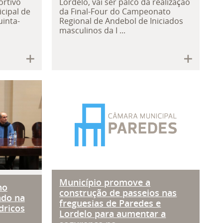
ortivo
Lordelo, vai ser palco da realização
cipal de
da Final-Four do Campeonato
uinta-
Regional de Andebol de Iniciados
masculinos da I ...
o artigo sexagésimo sexto do regul
aque no projeto Erasmus + focado n
Município promove a const
Município promove a
no
construção de passeios nas
ado na
freguesias de Paredes e
dricos
Lordelo para aumentar a