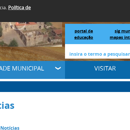
cia.
Política de
SIGA-NOS
Portal da Educação
S
portal da
sig mun
educação
mapas int
DADE MUNICIPAL
VISITAR
cias
 Notícias