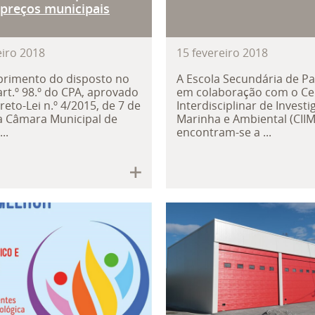
 preços municipais
eiro
2018
15
fevereiro
2018
rimento do disposto no
A Escola Secundária de Pa
art.º 98.º do CPA, aprovado
em colaboração com o Ce
reto-Lei n.º 4/2015, de 7 de
Interdisciplinar de Invest
 a Câmara Municipal de
Marinha e Ambiental (CIIM
..
encontram-se a ...
a de Paredes apoia doentes oncoló
Investimentos d