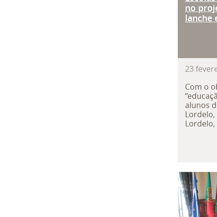
no proj
lanche 
23
fever
Com o o
“educaçã
alunos d
Lordelo, 
Lordelo, 
Autarc