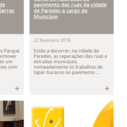
 de
pavimento das ruas da cidade
Serras
de Paredes a cargo do
Município
22
fevereiro
2018
os Parque
Estão a decorrer, na cidade de
promover
Paredes, as reparações das ruas e
ses um
estradas municipais,
tivo com
nomeadamente os trabalhos de
tapar buracos no pavimento ...
de Paredes para conhecer funciona
es delegou mais competências nas J
25 empresas de Paredes di