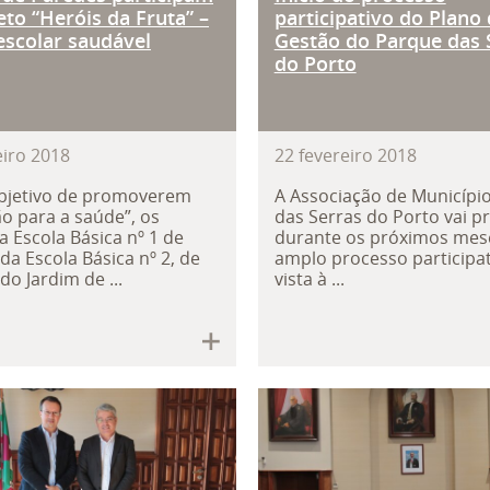
eto “Heróis da Fruta” –
participativo do Plano
escolar saudável
Gestão do Parque das 
do Porto
eiro
2018
22
fevereiro
2018
bjetivo de promoverem
A Associação de Municípi
o para a saúde”, os
das Serras do Porto vai 
a Escola Básica nº 1 de
durante os próximos me
da Escola Básica nº 2, de
amplo processo participa
do Jardim de ...
vista à ...
a de Santa Cruz visitou a Câmara 
Câmara de Pared