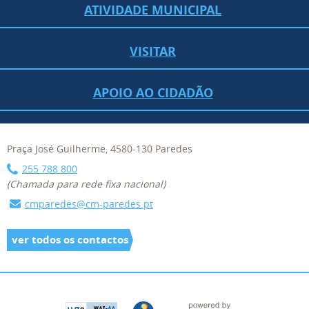
ATIVIDADE MUNICIPAL
VISITAR
APOIO AO CIDADÃO
Praça José Guilherme, 4580-130 Paredes
255 788 800
(Chamada para rede fixa nacional)
cmparedes@cm-paredes.pt
ver todos os contactos