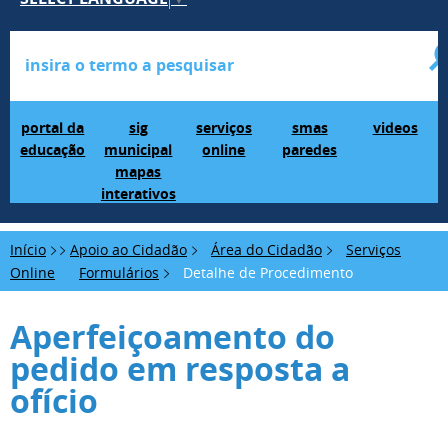
Portal da Educação
SIG Municipal Mapas Interativos
serviços online
SMAS Paredes
videos
portal da
sig
serviços
smas
videos
educação
municipal
online
paredes
mapas
interativos
Início
Apoio ao Cidadão
Área do Cidadão
Serviços
Online
Formulários
Detalhe de Procedimento
Aperfeiçoamento do
pedido em resposta a
ofício