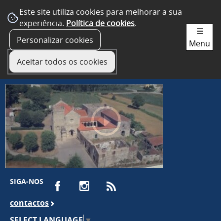
Este site utiliza cookies para melhorar a sua
experiência.
Política de cookies
.
☰
Personalizar cookies
Menu
Aceitar todos os cookies
SIGA-NOS
contactos
SELECT LANGUAGE
▼