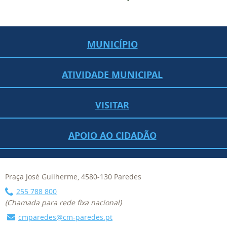
MUNICÍPIO
ATIVIDADE MUNICIPAL
VISITAR
APOIO AO CIDADÃO
Praça José Guilherme, 4580-130 Paredes
255 788 800
(Chamada para rede fixa nacional)
cmparedes@cm-paredes.pt