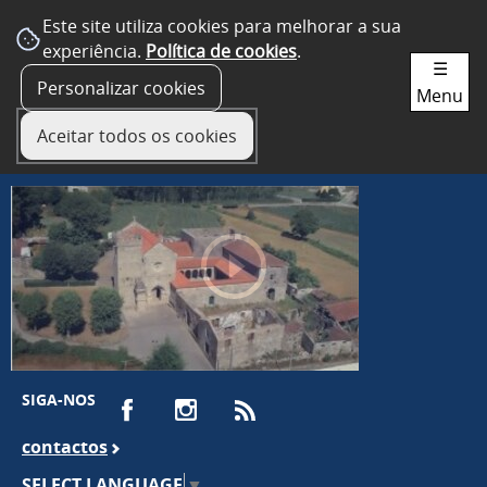
Este site utiliza cookies para melhorar a sua
experiência.
Política de cookies
.
☰
Personalizar cookies
Menu
Aceitar todos os cookies
SIGA-NOS
contactos
SELECT LANGUAGE
▼