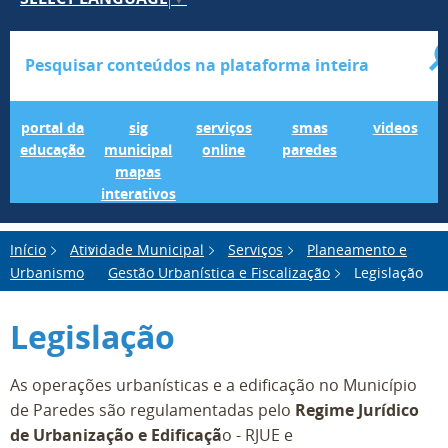
Portal da Educação
SIG Municipal Mapas Interativos
serviços online
SMAS Paredes
videos
portal da
sig
serviços
smas
videos
educação
municipal
online
paredes
mapas
interativos
Início
Atividade Municipal
Serviços
Planeamento e
Urbanismo
Gestão Urbanística e Fiscalização
Legislação
Legislação
As operações urbanísticas e a edificação no Município
de Paredes são regulamentadas pelo
Regime Jurídico
de Urbanização e Edificaçã
o - RJUE e