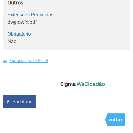
Outros
Extensões Permitidas
dwg;dwfx;pdf
Obrigatório
Não
Exportar para Excel
Partilhar
voltar