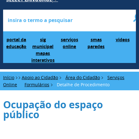
Portal da Educação
SIG Municipal Mapas Interativos
serviços online
SMAS Paredes
videos
portal da
sig
serviços
smas
videos
educação
municipal
online
paredes
mapas
interativos
Início
Apoio ao Cidadão
Área do Cidadão
Serviços
Online
Formulários
Detalhe de Procedimento
Ocupação do espaço
público