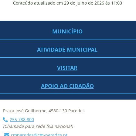
Conteúdo atualizado em
29 de julho de 2026
às 11:00
MUNICÍPIO
ATIVIDADE MUNICIPAL
VISITAR
APOIO AO CIDADÃO
Praça José Guilherme, 4580-130 Paredes
255 788 800
(Chamada para rede fixa nacional)
cmparedes@cm-paredes.pt