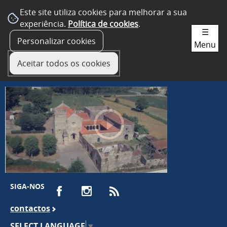
Este site utiliza cookies para melhorar a sua
experiência.
Política de cookies
.
☰
Personalizar cookies
Menu
Aceitar todos os cookies
SIGA-NOS
contactos
SELECT LANGUAGE
▼