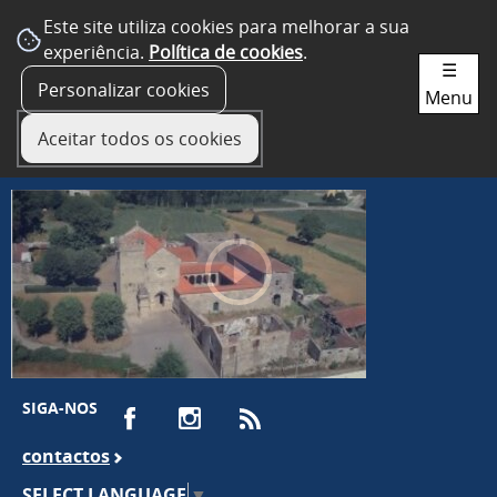
Este site utiliza cookies para melhorar a sua
experiência.
Política de cookies
.
☰
Personalizar cookies
Menu
Aceitar todos os cookies
SIGA-NOS
contactos
SELECT LANGUAGE
▼