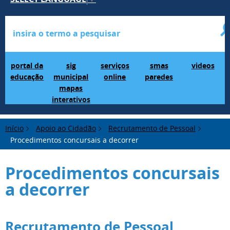
Portal da Educação
SIG Municipal Mapas Interativos
serviços online
SMAS Paredes
videos
portal da
sig
serviços
smas
videos
educação
municipal
online
paredes
mapas
interativos
Início
Apoio ao Cidadão
Recrutamento de Pessoal
Procedimentos concursais a decorrer
Procedimentos concursais
a decorrer
Recrutamento de Pessoal