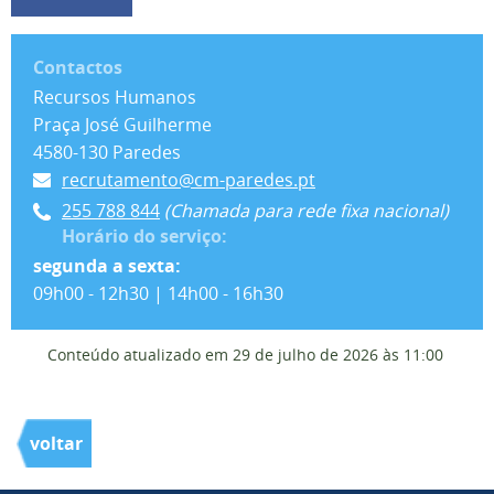
Contactos
Recursos Humanos
Praça José Guilherme
4580-130 Paredes
recrutamento@cm-paredes.pt
255 788 844
(Chamada para rede fixa nacional)
Horário do serviço:
segunda a sexta:
09h00 - 12h30 | 14h00 - 16h30
Conteúdo atualizado em
29 de julho de 2026
às 11:00
voltar