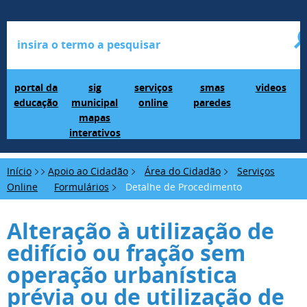
Portal da Educação
SIG Municipal Mapas Interativos
serviços online
SMAS Paredes
videos
portal da
sig
serviços
smas
videos
educação
municipal
online
paredes
mapas
interativos
Início
Apoio ao Cidadão
Área do Cidadão
Serviços
Online
Formulários
Detalhe de Procedimento
Alteração à utilização de
edifício ou fração sem
operação urbanística
prévia ou de utilização de