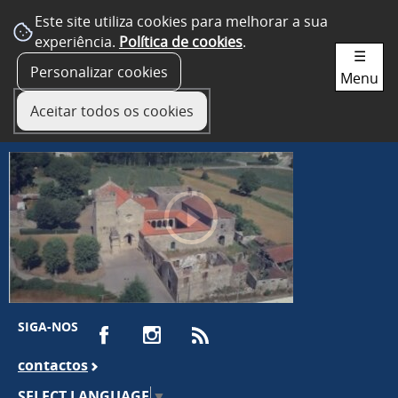
Este site utiliza cookies para melhorar a sua
experiência.
Política de cookies
.
☰
Personalizar cookies
Menu
Aceitar todos os cookies
SIGA-NOS
contactos
SELECT LANGUAGE
▼