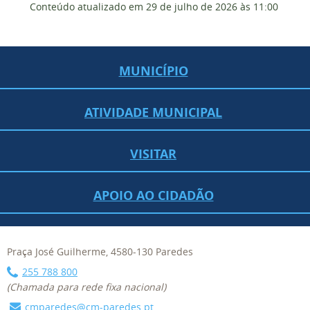
Conteúdo atualizado em
29 de julho de 2026
às 11:00
MUNICÍPIO
ATIVIDADE MUNICIPAL
VISITAR
APOIO AO CIDADÃO
Praça José Guilherme, 4580-130 Paredes
255 788 800
(Chamada para rede fixa nacional)
cmparedes@cm-paredes.pt