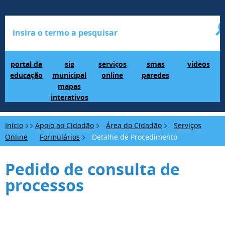
Portal da Educação
SIG Municipal Mapas Interativos
serviços online
SMAS Paredes
videos
portal da
sig
serviços
smas
videos
educação
municipal
online
paredes
mapas
interativos
Início
Apoio ao Cidadão
Área do Cidadão
Serviços
Online
Formulários
Detalhe de Procedimento
Pedido de consulta de
processos