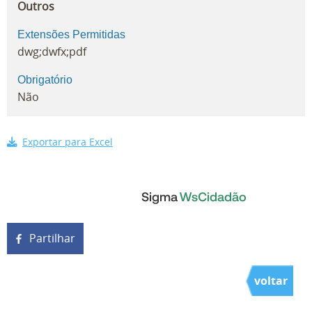
Outros
Extensões Permitidas
dwg;dwfx;pdf
Obrigatório
Não
Exportar para Excel
Partilhar
voltar