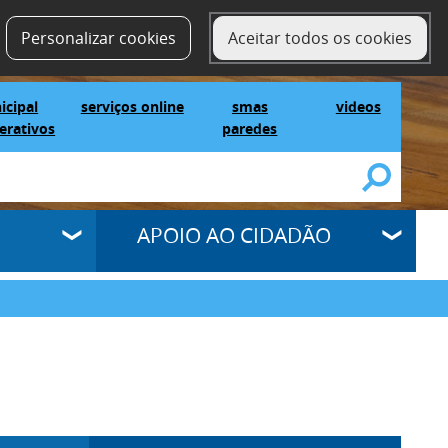
contactos
SELECT LANGUAGE
▼
Personalizar cookies
Aceitar todos os cookies
IG Municipal Mapas Interativos
serviços online
SMAS Paredes
videos
icipal
serviços online
smas
videos
erativos
paredes
APOIO AO CIDADÃO