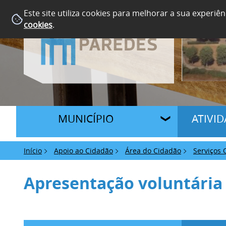
Este site utiliza cookies para melhorar a sua experiên
cookies
.
MUNICÍPIO
ATIVI
Início
Apoio ao Cidadão
Área do Cidadão
Serviços 
Apresentação voluntária