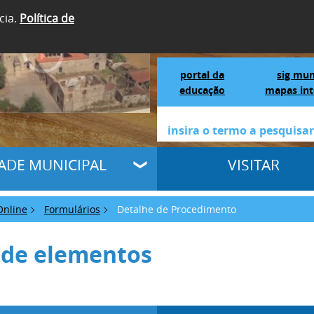
cia.
Política de
SIGA-NOS
Portal da Educação
S
portal da
sig mun
educação
mapas int
DADE MUNICIPAL
VISITAR
Online
Formulários
Detalhe de Procedimento
 de elementos