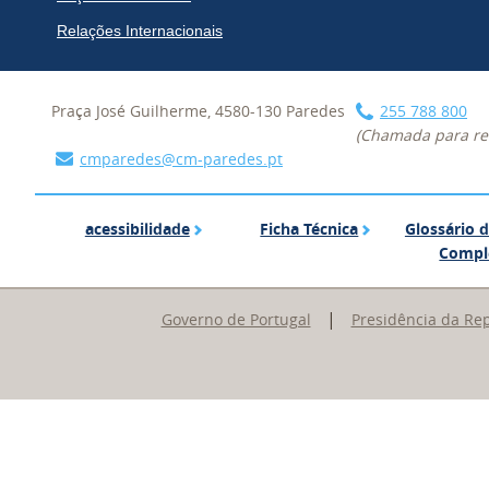
Relações Internacionais
Praça José Guilherme, 4580-130 Paredes
255 788 800
(Chamada para red
cmparedes@cm-paredes.pt
acessibilidade
Ficha Técnica
acessibilidade
Ficha Técnica
Glossário 
Compl
|
Governo de Portugal
Presidência da Re