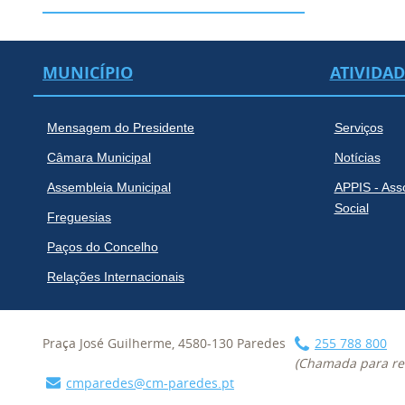
MUNICÍPIO
ATIVIDA
Mensagem do Presidente
Serviços
Câmara Municipal
Notícias
Assembleia Municipal
APPIS - Ass
Social
Freguesias
Paços do Concelho
Relações Internacionais
Praça José Guilherme, 4580-130 Paredes
255 788 800
(Chamada para red
cmparedes@cm-paredes.pt