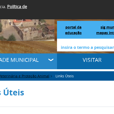
cia.
Política de
SIGA-NOS
Portal da Educação
S
portal da
sig mun
educação
mapas int
DADE MUNICIPAL
VISITAR
eterinária e Proteção Animal
Links Úteis
 Úteis
 Geral de Alimentação e Veterinária