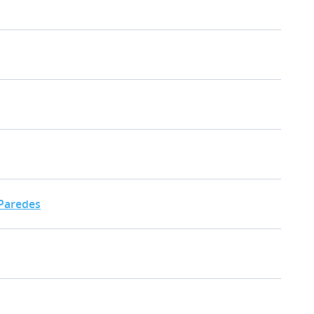
ia (SIAC)
is Abandonados de Paredes
Paredes