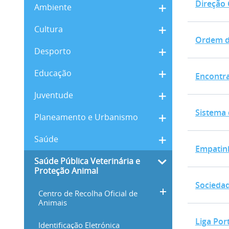
Direção 
Ambiente
Ordem 
Cultura
Ordem d
Desporto
Encont
Educação
Encontr
Juventude
Sistema
Sistema 
Planeamento e Urbanismo
Empati
Saúde
Empatin
Saúde Pública Veterinária e
Proteção Animal
Socieda
Sociedad
Centro de Recolha Oficial de
Animais
Liga Po
Liga Por
Identificação Eletrónica