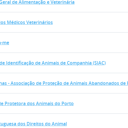
Geral de Alimentação e Veterinária
dos Médicos Veterinários
os Médicos Veterinários
ra-me
a-me
 de Identificação de Animais de Companh
de Identificação de Animais de Companhia (SIAC)
nhas - Associação de Proteção de Anima
has - Associação de Proteção de Animais Abandonados de 
de Protetora dos Animais do Porto
e Protetora dos Animais do Porto
rtuguesa dos Direitos do Animal
tuguesa dos Direitos do Animal