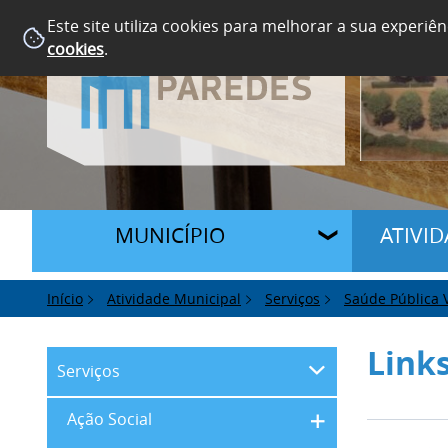
Este site utiliza cookies para melhorar a sua experiên
cookies
.
MUNICÍPIO
ATIVI
Início
Atividade Municipal
Serviços
Saúde Pública V
Links
Serviços
Ação Social
Direção