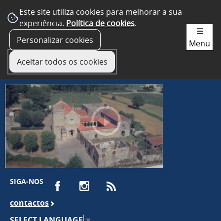
Este site utiliza cookies para melhorar a sua
experiência.
Política de cookies
.
☰
Personalizar cookies
Menu
Aceitar todos os cookies
SIGA-NOS
contactos
SELECT LANGUAGE
▼