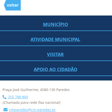
voltar
MUNICÍPIO
ATIVIDADE MUNICIPAL
VISITAR
APOIO AO CIDADÃO
Praça José Guilherme, 4580-130 Paredes
255 788 800
(Chamada para rede fixa nacional)
cmparedes@cm-paredes.pt