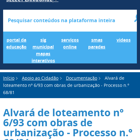
Portal da Educação
SIG Municipal Mapas Interativos
serviços online
SMAS Paredes
videos
portal da
sig
serviços
smas
videos
educação
municipal
online
paredes
mapas
interativos
Início
Apoio ao Cidadão
Documentação
Alvará de
loteamento nº 6/93 com obras de urbanização - Processo n.º
68/81
Alvará de loteamento nº
6/93 com obras de
urbanização - Processo n.º