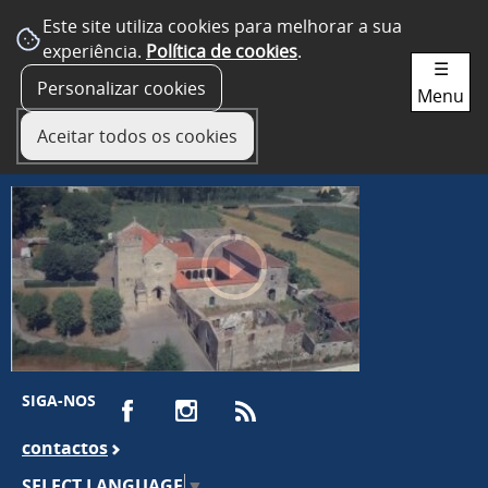
Este site utiliza cookies para melhorar a sua
experiência.
Política de cookies
.
☰
Personalizar cookies
Menu
Aceitar todos os cookies
SIGA-NOS
contactos
SELECT LANGUAGE
▼