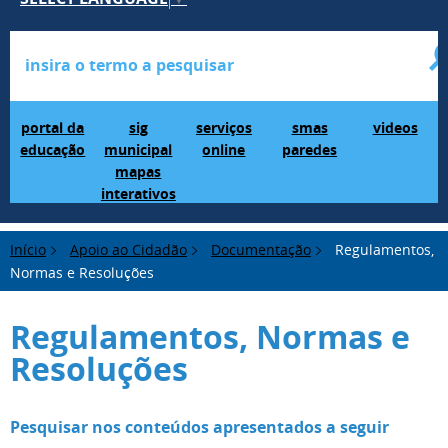
Portal da Educação
SIG Municipal Mapas Interativos
serviços online
SMAS Paredes
videos
portal da
sig
serviços
smas
videos
educação
municipal
online
paredes
mapas
interativos
Início
Apoio ao Cidadão
Documentação
Regulamentos,
Normas e Resoluções
Regulamentos, Normas e
Resoluções
Pesquisar nos conteúdos apresentados a seguir