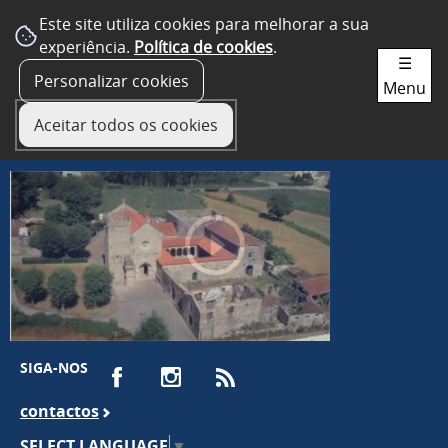
Este site utiliza cookies para melhorar a sua
experiência.
Política de cookies
.
☰
Personalizar cookies
Menu
Aceitar todos os cookies
SIGA-NOS
contactos
SELECT LANGUAGE
▼