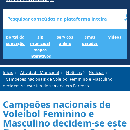
Portal da Educação
SIG Municipal Mapas Interativos
serviços online
SMAS Paredes
videos
portal da
sig
serviços
smas
videos
educação
municipal
online
paredes
mapas
interativos
Início
Atividade Municipal
Notícias
Notícias
Campeões nacionais de Voleibol Feminino e Masculino
decidem-se este fim de semana em Paredes
Campeões nacionais de
Voleibol Feminino e
Masculino decidem-se este