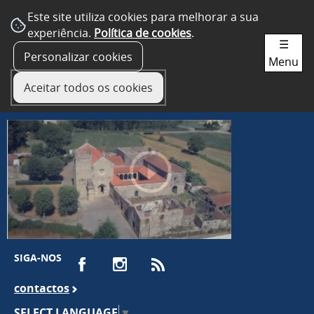
Este site utiliza cookies para melhorar a sua
experiência.
Política de cookies
.
☰
Personalizar cookies
Menu
Aceitar todos os cookies
SIGA-NOS
contactos
SELECT LANGUAGE
▼