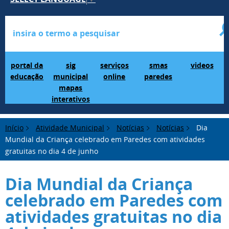
Portal da Educação
SIG Municipal Mapas Interativos
serviços online
SMAS Paredes
videos
portal da
sig
serviços
smas
videos
educação
municipal
online
paredes
mapas
interativos
Início
Atividade Municipal
Notícias
Notícias
Dia
Mundial da Criança celebrado em Paredes com atividades
gratuitas no dia 4 de junho
Dia Mundial da Criança
celebrado em Paredes com
atividades gratuitas no dia