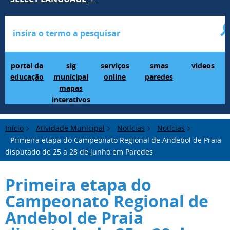
Portal da Educação
SIG Municipal Mapas Interativos
serviços online
SMAS Paredes
videos
portal da
sig
serviços
smas
videos
educação
municipal
online
paredes
mapas
interativos
Início
Atividade Municipal
Notícias
Notícias
Primeira etapa do Campeonato Regional de Andebol de Praia
disputado de 25 a 28 de junho em Paredes
Primeira etapa do
Campeonato Regional de
Andebol de Praia