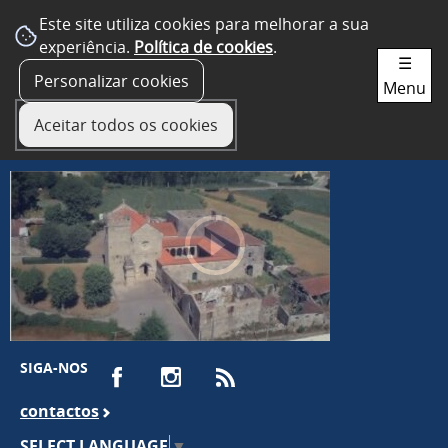
Este site utiliza cookies para melhorar a sua
experiência.
Política de cookies
.
☰
Personalizar cookies
Menu
Aceitar todos os cookies
SIGA-NOS
contactos
SELECT LANGUAGE
▼