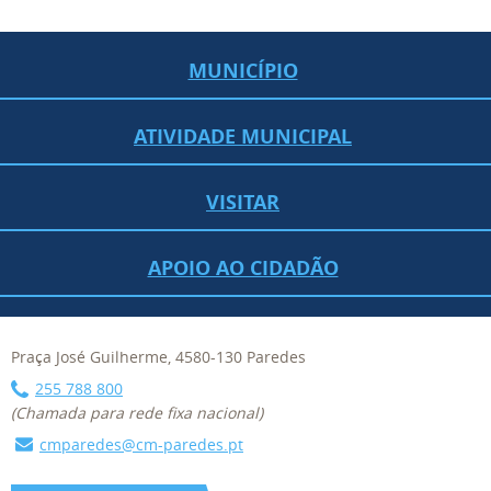
MUNICÍPIO
ATIVIDADE MUNICIPAL
VISITAR
APOIO AO CIDADÃO
Praça José Guilherme, 4580-130 Paredes
255 788 800
(Chamada para rede fixa nacional)
cmparedes@cm-paredes.pt