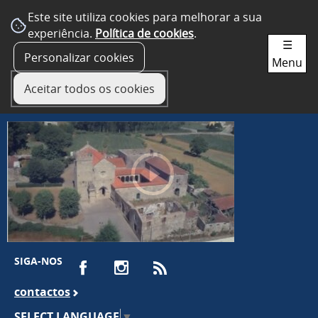
Este site utiliza cookies para melhorar a sua
experiência.
Política de cookies
.
☰
Personalizar cookies
Menu
Aceitar todos os cookies
SIGA-NOS
contactos
SELECT LANGUAGE
▼