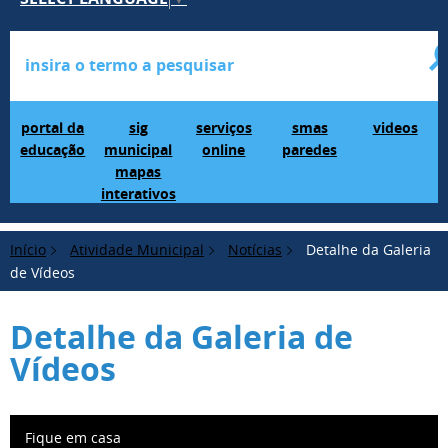
Portal da Educação
SIG Municipal Mapas Interativos
serviços online
SMAS Paredes
videos
portal da
sig
serviços
smas
videos
educação
municipal
online
paredes
mapas
interativos
Início
Atividade Municipal
Notícias
Detalhe da Galeria
de Vídeos
Detalhe da Galeria de
Vídeos
Fique em casa