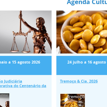
Agenda Cultu
ção Judiciária Comemorativa do Cent
Tremoço & Cia. 2
aio
a
15
agosto
2026
24
julho
a
16
agosto
o Judiciária
Tremoço & Cia. 2026
ativa do Centenário da
.