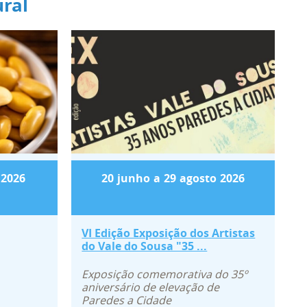
ral
enário da Ordem dos Advogados " Mem
026
VI Edição Exposição dos Arti
2026
20
junho
a
29
agosto
2026
VI Edição Exposição dos Artistas
do Vale do Sousa "35 ...
Exposição comemorativa do 35º
aniversário de elevação de
Paredes a Cidade