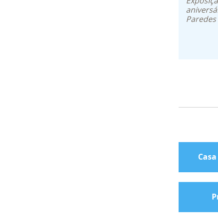
Exposiç
aniversá
Paredes 
Casa
P