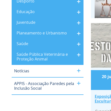
Desporto
Educação
Juventude
Exposi
Planeamento e Urbanismo
Saúde
Saúde Pública Veterinária e
Proteção Animal
Notícias
20
j
APPIS - Associação Paredes pela
Inclusão Social
Exposiçã
Escultur