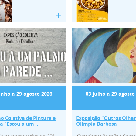
ção Coletiva de Pintura e Escultura "
Exposição "Outro
unho
a
29
agosto
2026
03
julho
a
29
agosto
o Coletiva de Pintura e
Exposição "Outros Olhar
a "Estou a um ...
Olímpia Barbosa