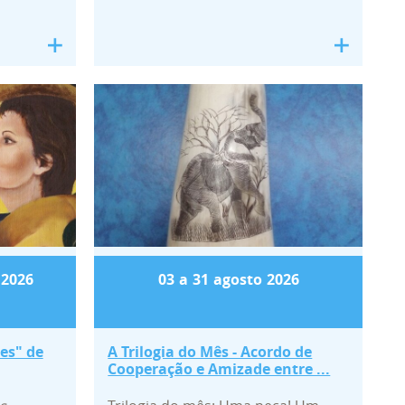
Estou a um Palmo da Parede"
s Olhares" de Olímpia Barbosa
A Trilogia do Mês - Acordo 
2026
03
a
31
agosto
2026
es" de
A Trilogia do Mês - Acordo de
Cooperação e Amizade entre ...