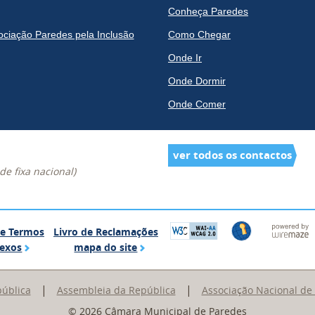
Conheça Paredes
ociação Paredes pela Inclusão
Como Chegar
Onde Ir
Onde Dormir
Onde Comer
ver todos os contactos
e fixa nacional)
Glossário de Termos Complexos
Livro de Reclamações
de Termos
Livro de Reclamações
mapa do site
exos
mapa do site
|
|
pública
Assembleia da República
Associação Nacional de
© 2026 Câmara Municipal de Paredes