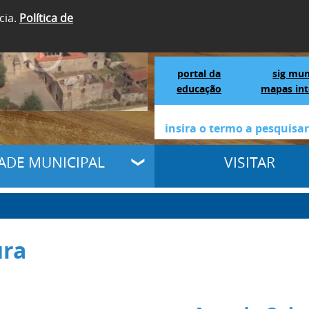
cia.
Política de
SIGA-NOS
Portal da Educação
S
portal da
sig mun
educação
mapas int
DADE MUNICIPAL
VISITAR
ura