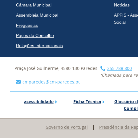
Câmara Municipal
Notícias
Assembleia Municipal
APPIS - Ass
Social
Freguesias
Paços do Concelho
Relações Internacionais
Praça José Guilherme, 4580-130 Paredes
255 788 800
(Chamada para red
cmparedes@cm-paredes.pt
acessibilidade
Ficha Técnica
acessibilidade
Ficha Técnica
Glossário 
Compl
|
Governo de Portugal
Presidência da Re