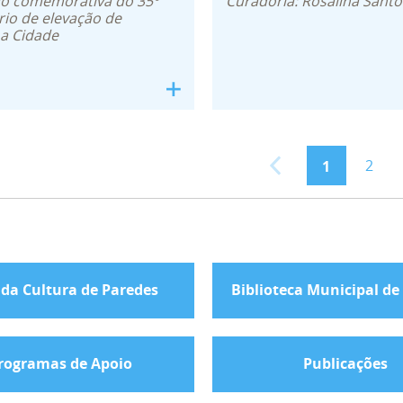
ão comemorativa do 35º
Curadoria: Rosalina Santo
rio de elevação de
a Cidade
2
1
 da Cultura de Paredes
Biblioteca Municipal de
rogramas de Apoio
Publicações