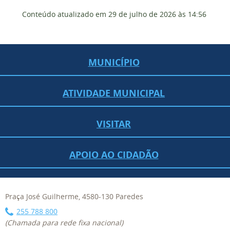
Conteúdo atualizado em
29 de julho de 2026
às 14:56
MUNICÍPIO
ATIVIDADE MUNICIPAL
VISITAR
APOIO AO CIDADÃO
Praça José Guilherme, 4580-130 Paredes
255 788 800
(Chamada para rede fixa nacional)