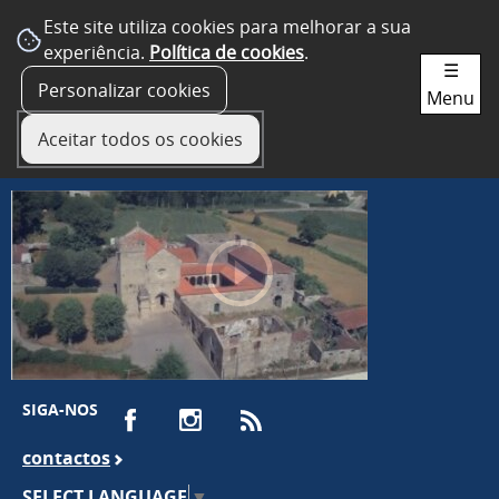
Este site utiliza cookies para melhorar a sua
experiência.
Política de cookies
.
☰
Personalizar cookies
Menu
Aceitar todos os cookies
SIGA-NOS
contactos
SELECT LANGUAGE
▼