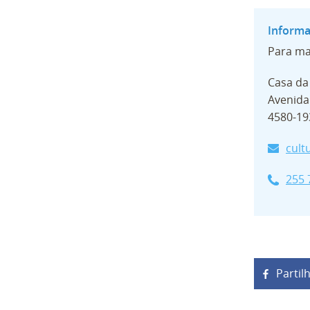
Para ma
Casa da
Avenida
4580-19
cult
255 
Partil