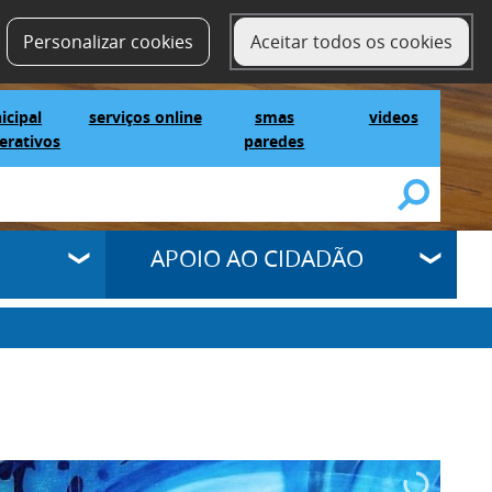
contactos
SELECT LANGUAGE
▼
Personalizar cookies
Aceitar todos os cookies
IG Municipal Mapas Interativos
serviços online
SMAS Paredes
videos
icipal
serviços online
smas
videos
erativos
paredes
APOIO AO CIDADÃO