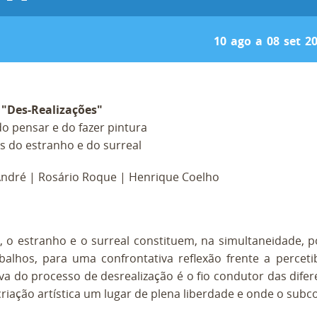
10
ago
a
08
set
2
 "Des-Realizações"
o pensar e do fazer pintura
 do estranho e do surreal
André | Rosário Roque | Henrique Coelho
, o estranho e o surreal constituem, na simultaneidade, 
balhos, para uma confrontativa reflexão frente a percet
tiva do processo de desrealização é o fio condutor das dife
criação artística um lugar de plena liberdade e onde o subc