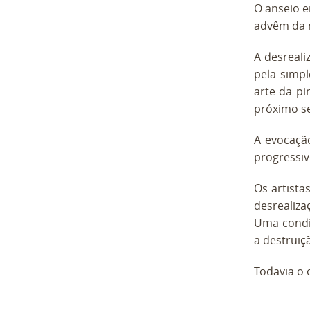
O anseio e
advêm da n
A desreali
pela simpl
arte da p
próximo se
A evocaçã
progressi
Os artist
desrealiza
Uma condiç
a destruiç
Todavia o