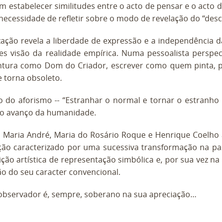
m estabelecer similitudes entre o acto de pensar e o act
ecessidade de refletir sobre o modo de revelação do “des
zação revela a liberdade de expressão e a independência d
es visão da realidade empírica. Numa pessoalista perspec
intura como Dom do Criador, escrever como quem pinta, p
 torna obsoleto.
o do aforismo -- “Estranhar o normal e tornar o estranh
vo avanço da humanidade.
as Maria André, Maria do Rosário Roque e Henrique Coelh
ção caracterizado por uma sucessiva transformação na pa
ão artística de representação simbólica e, por sua vez na p
ão do seu caracter convencional.
 observador é, sempre, soberano na sua apreciação…