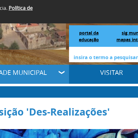
cia.
Política de
SIGA-NOS
Portal da Educação
S
portal da
sig mun
educação
mapas int
DADE MUNICIPAL
VISITAR
sição 'Des-Realizações'