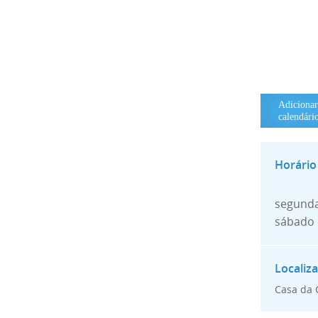
Adici
calendári
segunda
sábado 
Casa da 