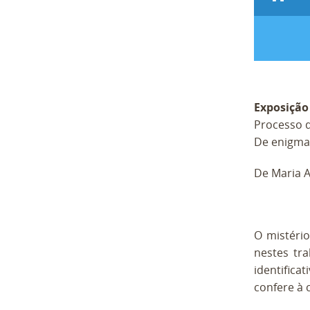
Exposição
Processo d
De enigmas
De Maria 
O mistério
nestes tra
identifica
confere à 