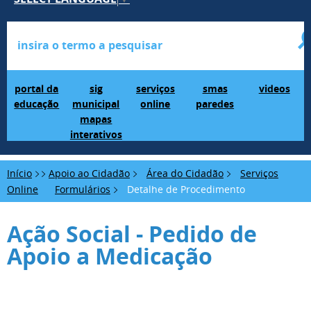
Portal da Educação
SIG Municipal Mapas Interativos
serviços online
SMAS Paredes
videos
portal da
sig
serviços
smas
videos
educação
municipal
online
paredes
mapas
interativos
Início
Apoio ao Cidadão
Área do Cidadão
Serviços
Online
Formulários
Detalhe de Procedimento
Ação Social - Pedido de
Apoio a Medicação