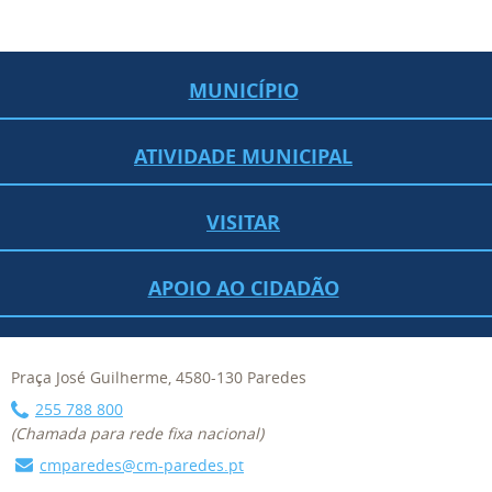
MUNICÍPIO
ATIVIDADE MUNICIPAL
VISITAR
APOIO AO CIDADÃO
Praça José Guilherme, 4580-130 Paredes
255 788 800
(Chamada para rede fixa nacional)
cmparedes@cm-paredes.pt