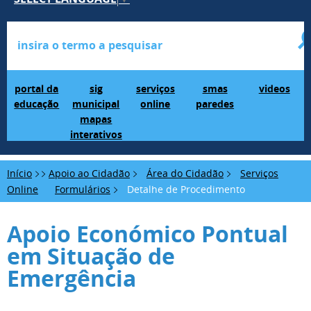
Portal da Educação
SIG Municipal Mapas Interativos
serviços online
SMAS Paredes
videos
portal da
sig
serviços
smas
videos
educação
municipal
online
paredes
mapas
interativos
Início
Apoio ao Cidadão
Área do Cidadão
Serviços
Online
Formulários
Detalhe de Procedimento
Apoio Económico Pontual
em Situação de
Emergência