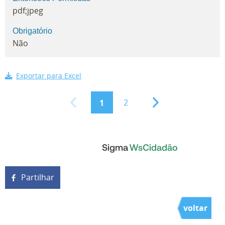
pdf;jpeg
Obrigatório
Não
Exportar para Excel
2
1
Partilhar
voltar