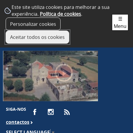
Este site utiliza cookies para melhorar a sua
experiência.
Política de cookies
.
☰
Personalizar cookies
Menu
Aceitar todos os cookies
SIGA-NOS
contactos
SELECT LANGUAGE
▼