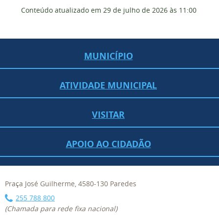
Conteúdo atualizado em
29 de julho de 2026
às 11:00
MUNICÍPIO
ATIVIDADE MUNICIPAL
VISITAR
APOIO AO CIDADÃO
Praça José Guilherme, 4580-130 Paredes
255 788 800
(Chamada para rede fixa nacional)