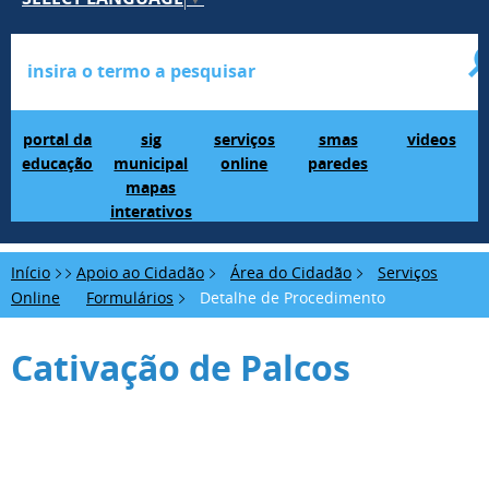
Portal da Educação
SIG Municipal Mapas Interativos
serviços online
SMAS Paredes
videos
portal da
sig
serviços
smas
videos
educação
municipal
online
paredes
mapas
interativos
Início
Apoio ao Cidadão
Área do Cidadão
Serviços
Online
Formulários
Detalhe de Procedimento
Cativação de Palcos