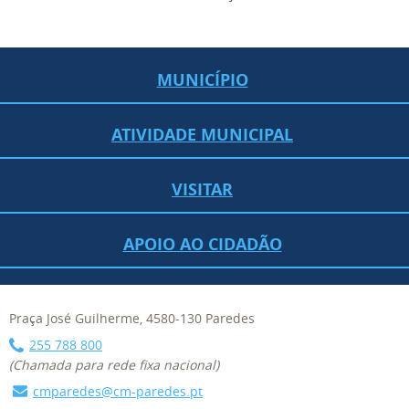
MUNICÍPIO
ATIVIDADE MUNICIPAL
VISITAR
APOIO AO CIDADÃO
Praça José Guilherme, 4580-130 Paredes
255 788 800
(Chamada para rede fixa nacional)
cmparedes@cm-paredes.pt