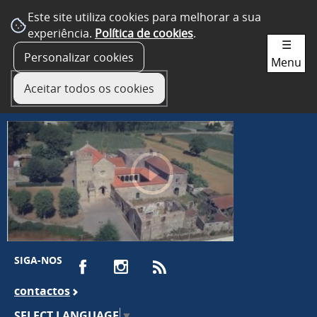
Este site utiliza cookies para melhorar a sua
experiência.
Política de cookies
.
☰
Personalizar cookies
Menu
Aceitar todos os cookies
SIGA-NOS
contactos
SELECT LANGUAGE
▼