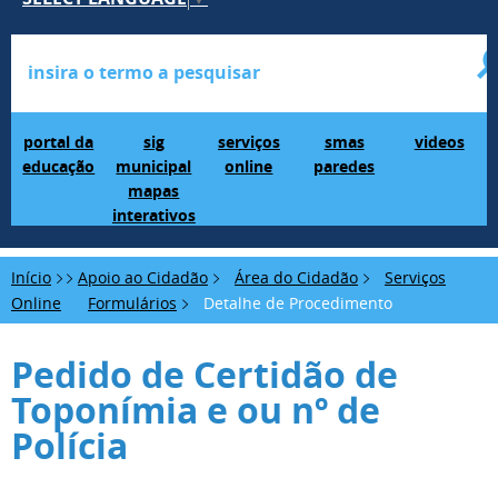
Portal da Educação
SIG Municipal Mapas Interativos
serviços online
SMAS Paredes
videos
portal da
sig
serviços
smas
videos
educação
municipal
online
paredes
mapas
interativos
Início
Apoio ao Cidadão
Área do Cidadão
Serviços
Online
Formulários
Detalhe de Procedimento
Pedido de Certidão de
Toponímia e ou nº de
Polícia