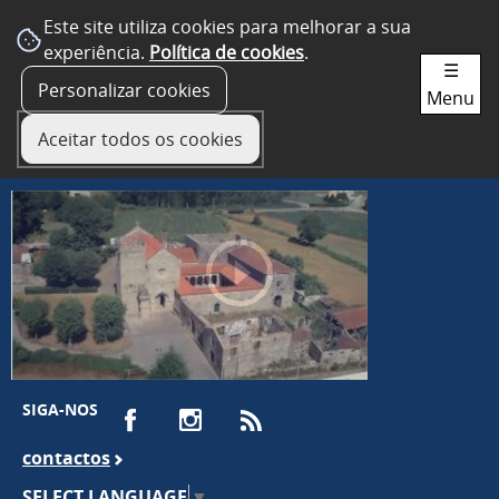
Este site utiliza cookies para melhorar a sua
experiência.
Política de cookies
.
☰
Personalizar cookies
Menu
Aceitar todos os cookies
SIGA-NOS
contactos
SELECT LANGUAGE
▼