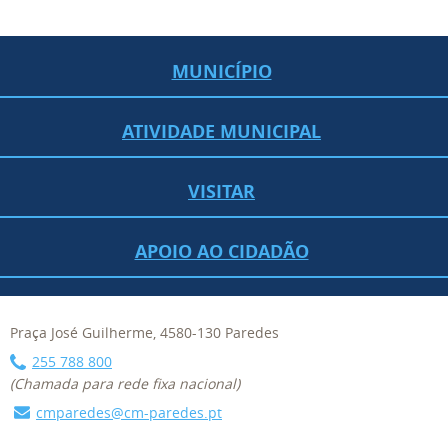
MUNICÍPIO
ATIVIDADE MUNICIPAL
VISITAR
APOIO AO CIDADÃO
Praça José Guilherme, 4580-130 Paredes
255 788 800
(Chamada para rede fixa nacional)
cmparedes@cm-paredes.pt