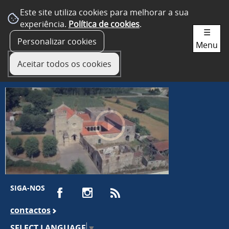
Este site utiliza cookies para melhorar a sua
experiência.
Política de cookies
.
☰
Personalizar cookies
Menu
Aceitar todos os cookies
SIGA-NOS
contactos
SELECT LANGUAGE
▼