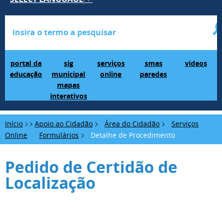
Portal da Educação
SIG Municipal Mapas Interativos
serviços online
SMAS Paredes
videos
portal da
sig
serviços
smas
videos
educação
municipal
online
paredes
mapas
interativos
Início
Apoio ao Cidadão
Área do Cidadão
Serviços
Online
Formulários
Detalhe de Procedimento
Pedido de Certidão de
Localização