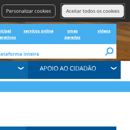
contactos
SELECT LANGUAGE
▼
Personalizar cookies
Aceitar todos os cookies
IG Municipal Mapas Interativos
serviços online
SMAS Paredes
videos
icipal
serviços online
smas
videos
erativos
paredes
APOIO AO CIDADÃO