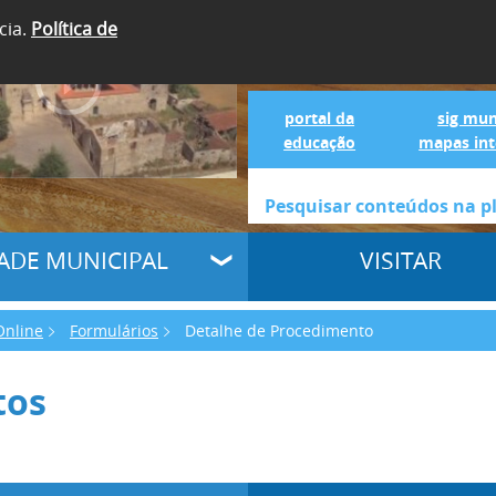
cia.
Política de
SIGA-NOS
Portal da Educação
S
portal da
sig mun
educação
mapas int
DADE MUNICIPAL
VISITAR
Online
Formulários
Detalhe de Procedimento
tos