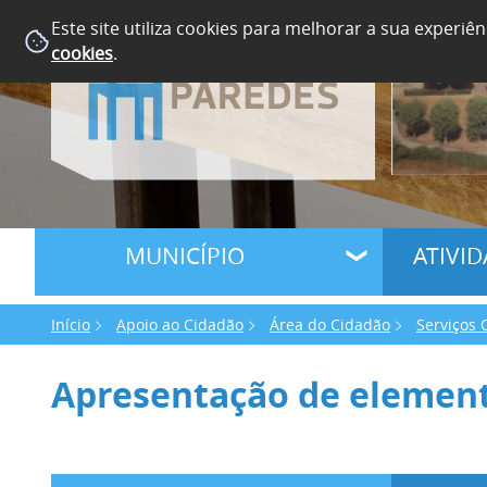
Este site utiliza cookies para melhorar a sua experiên
cookies
.
MUNICÍPIO
ATIVI
Início
Apoio ao Cidadão
Área do Cidadão
Serviços 
Apresentação de elemen