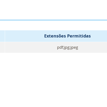
Extensões Permitidas
pdf;jpg;jpeg