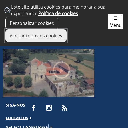
Este site utiliza cookies para melhorar a sua
experiência.
Política de cookies
.
☰
Personalizar cookies
Menu
Aceitar todos os cookies
SIGA-NOS
contactos
SELECT LANGUAGE
▼