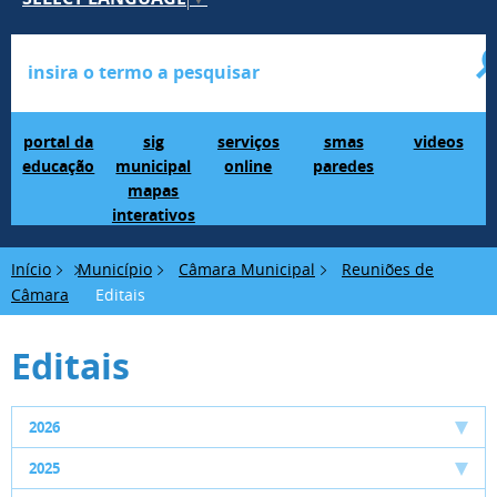
Portal da Educação
SIG Municipal Mapas Interativos
serviços online
SMAS Paredes
videos
portal da
sig
serviços
smas
videos
educação
municipal
online
paredes
mapas
interativos
Início
Município
Câmara Municipal
Reuniões de
Câmara
Editais
Editais
2026
2025