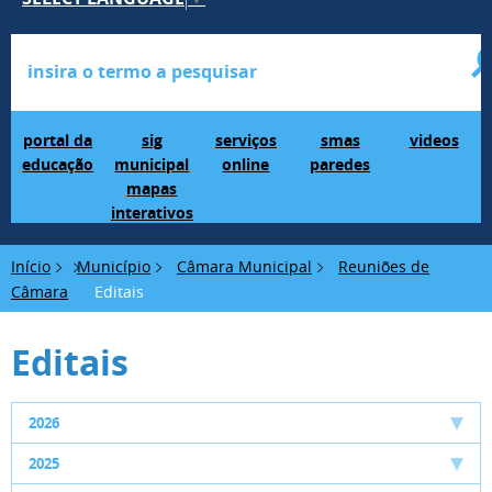
Portal da Educação
SIG Municipal Mapas Interativos
serviços online
SMAS Paredes
videos
portal da
sig
serviços
smas
videos
educação
municipal
online
paredes
mapas
interativos
Início
Município
Câmara Municipal
Reuniões de
Câmara
Editais
Editais
2026
2025