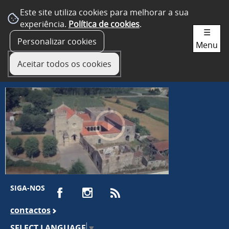
Este site utiliza cookies para melhorar a sua
experiência.
Política de cookies
.
☰
Personalizar cookies
Menu
Aceitar todos os cookies
SIGA-NOS
contactos
SELECT LANGUAGE
▼