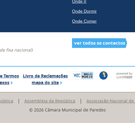
Onde Ir
Onde Dormir
Onde Comer
ver todos os contactos
e fixa nacional)
Glossário de Termos Complexos
Livro de Reclamações
de Termos
Livro de Reclamações
mapa do site
exos
mapa do site
|
|
pública
Assembleia da República
Associação Nacional de
© 2026 Câmara Municipal de Paredes