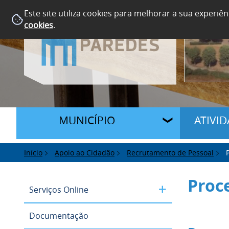
Este site utiliza cookies para melhorar a sua experiên
cookies
.
MUNICÍPIO
ATIVI
Início
Apoio ao Cidadão
Recrutamento de Pessoal
Proc
Serviços Online
Documentação