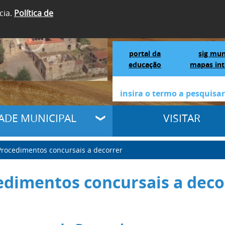
cia.
Política de
SIGA-NOS
Portal da Educação
S
portal da
sig mun
educação
mapas int
DADE MUNICIPAL
VISITAR
Procedimentos concursais a decorrer
edimentos concursais a deco