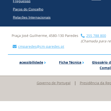
Freguesias
Paços do Concelho
Relações Internacionais
Praça José Guilherme, 4580-130 Paredes
255 788 800
(Chamada para red
cmparedes@cm-paredes.pt
acessibilidade
Ficha Técnica
acessibilidade
Ficha Técnica
Glossário 
Compl
|
Governo de Portugal
Presidência da Re