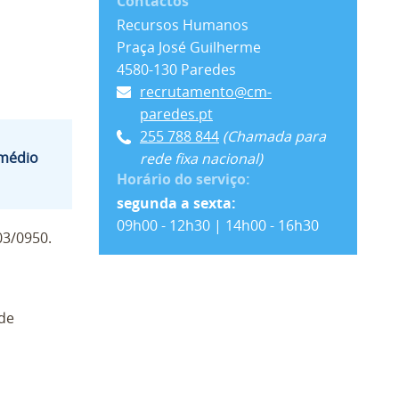
Contactos
Recursos Humanos
Praça José Guilherme
4580-130 Paredes
recrutamento@cm-
paredes.pt
255 788 844
(Chamada para
rmédio
rede fixa nacional)
Horário do serviço:
segunda a sexta:
09h00 - 12h30 | 14h00 - 16h30
03/0950.
 de