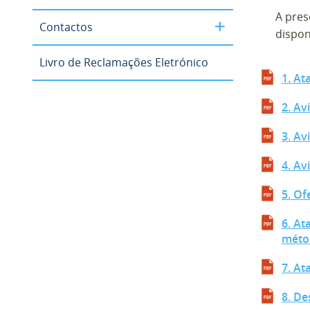
A pres
Contactos
dispon
Livro de Reclamações Eletrónico
1. At
2. Av
3. Av
4. Av
5. Of
6. At
méto
7. At
8. D