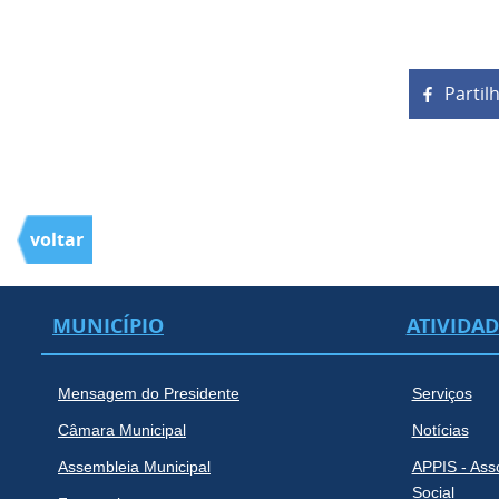
Partil
voltar
MUNICÍPIO
ATIVIDA
Mensagem do Presidente
Serviços
Câmara Municipal
Notícias
Assembleia Municipal
APPIS - Ass
Social