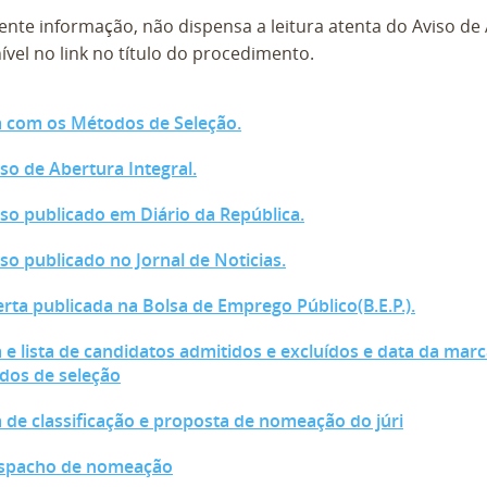
ente informação, não dispensa a leitura atenta do Aviso de
ível no link no título do procedimento.
a com os Métodos de Seleção.
iso de Abertura Integral.
iso publicado em Diário da República.
iso publicado no Jornal de Noticias.
erta publicada na Bolsa de Emprego Público(B.E.P.).
a e lista de candidatos admitidos e excluídos e data da mar
dos de seleção
a de classificação e proposta de nomeação do júri
espacho de nomeação