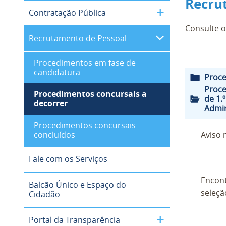
Recru
Contratação Pública
Consulte o
Recrutamento de Pessoal
.
Procedimentos em fase de
candidatura
Proce
Proce
Procedimentos concursais a
de 1.
decorrer
Admin
Procedimentos concursais
concluídos
Aviso 
-
Fale com os Serviços
Encont
Balcão Único e Espaço do
seleçã
Cidadão
-
Portal da Transparência