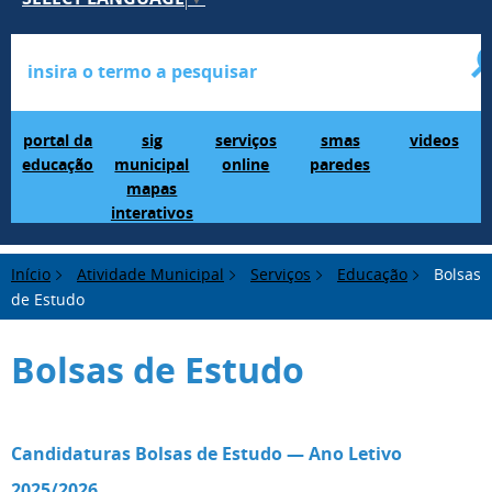
Portal da Educação
SIG Municipal Mapas Interativos
serviços online
SMAS Paredes
videos
portal da
sig
serviços
smas
videos
educação
municipal
online
paredes
mapas
interativos
Início
Atividade Municipal
Serviços
Educação
Bolsas
de Estudo
Bolsas de Estudo
Candidaturas Bolsas de Estudo — Ano Letivo
2025/2026