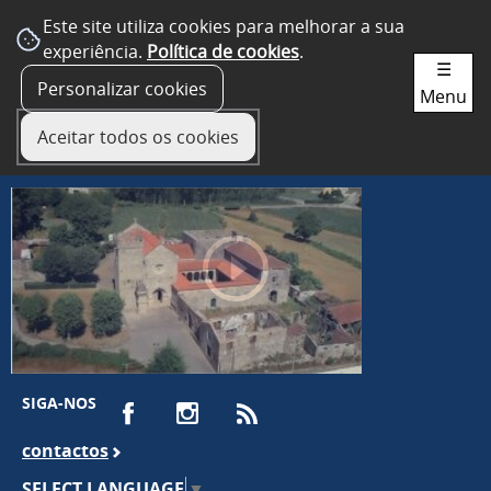
Este site utiliza cookies para melhorar a sua
experiência.
Política de cookies
.
☰
Personalizar cookies
Menu
Aceitar todos os cookies
SIGA-NOS
contactos
SELECT LANGUAGE
▼