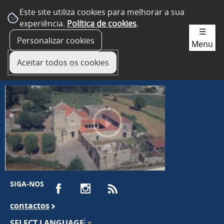
Este site utiliza cookies para melhorar a sua
experiência.
Política de cookies
.
☰
Personalizar cookies
Menu
Aceitar todos os cookies
SIGA-NOS
contactos
SELECT LANGUAGE
▼