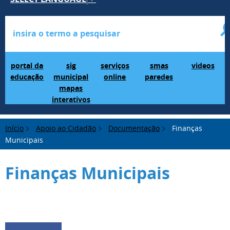
Portal da Educação
SIG Municipal Mapas Interativos
serviços online
SMAS Paredes
videos
portal da
sig
serviços
smas
videos
educação
municipal
online
paredes
mapas
interativos
Início
Apoio ao Cidadão
Documentação
Finanças
Municipais
Finanças Municipais