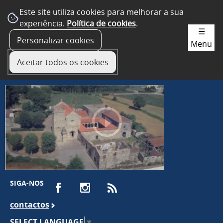
Este site utiliza cookies para melhorar a sua
experiência.
Política de cookies
.
☰
Personalizar cookies
Menu
Aceitar todos os cookies
SIGA-NOS
contactos
SELECT LANGUAGE
▼