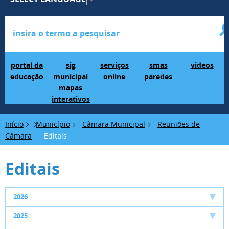
Portal da Educação
SIG Municipal Mapas Interativos
serviços online
SMAS Paredes
videos
portal da
sig
serviços
smas
videos
educação
municipal
online
paredes
mapas
interativos
Início
Município
Câmara Municipal
Reuniões de
Câmara
Editais
Editais
2026
2025